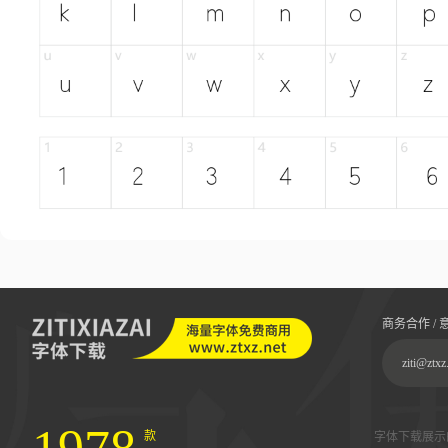
商务合作 / 
ziti@ztxz
款
字体下载展示