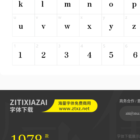
商务合作 / 
ziti@ztxz
款
字体下载展示