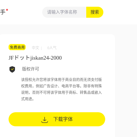
手
搜索
中文 |
0
人气
JFドットjiskan24-2000
版权许可
该授权允许您将该字体用于商业目的而无须支付版
权费用，例如广告设计、电商平台等。除非有特殊
说明，否则不可将该字体用于商标、转售品或嵌入
式用途。
下载字体