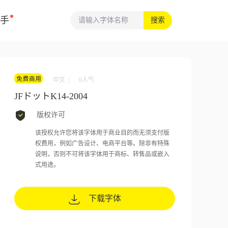
手
搜索
中文 |
0
人气
JFドットK14-2004
版权许可
该授权允许您将该字体用于商业目的而无须支付版
权费用，例如广告设计、电商平台等。除非有特殊
说明，否则不可将该字体用于商标、转售品或嵌入
式用途。
下载字体