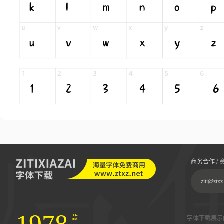
商务合作 / 
ziti@ztxz
款
字体下载展示