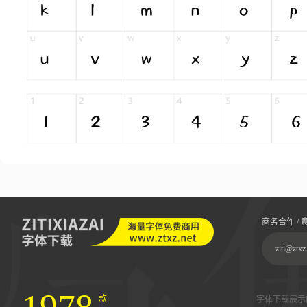
商务合作 / 
ziti@ztxz
款
字体下载展示