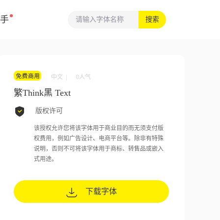
手
搜索
中文 |
0
人气
繁Think黑 Text
版权许可
该授权允许您将该字体用于商业目的而无须支付版
权费用，例如广告设计、电商平台等。除非有特殊
说明，否则不可将该字体用于商标、转售品或嵌入
式用途。
下载字体