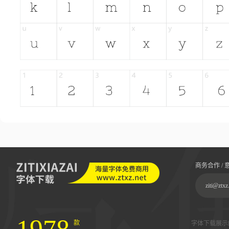
商务合作 / 
ziti@ztxz
款
字体下载展示