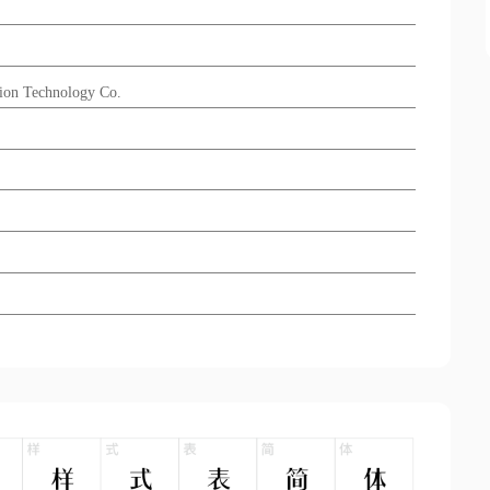
n Technology Co.