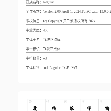
亚族名称：Regular
字体版本：Version 2.00;April 1, 2024;FontCreator 13.0.0.2
版权信息：(c) Copyright 黄飞波版权所有 2024
字重类型：400
字体全名：飞波正点体
唯一标识：飞波正点体
字符数量：otf
字体标签：
otf
Regular
飞波
正点