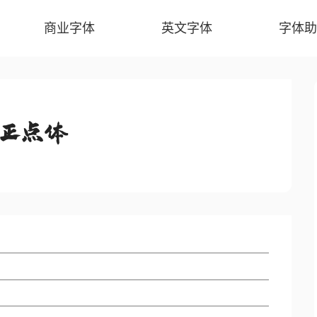
商业字体
英文字体
字体助