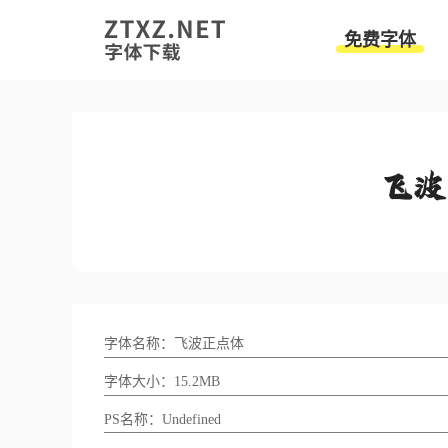
免费字体
字体名称：飞波正点体
字体大小：15.2MB
PS名称：Undefined