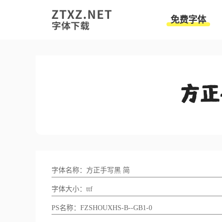
免费字体
字体名称：方正手写黑 简
字体大小：ttf
PS名称：FZSHOUXHS-B--GB1-0