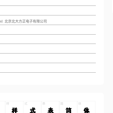
cs Co.,Ltd. 北京北大方正电子有限公司