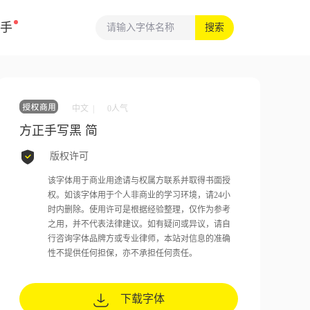
手
搜索
中文 |
0
人气
方正手写黑 简
版权许可
该字体用于商业用途请与权属方联系并取得书面授
权。如该字体用于个人非商业的学习环境，请24小
时内删除。使用许可是根据经验整理，仅作为参考
之用，并不代表法律建议。如有疑问或异议，请自
行咨询字体品牌方或专业律师，本站对信息的准确
性不提供任何担保，亦不承担任何责任。
下载字体