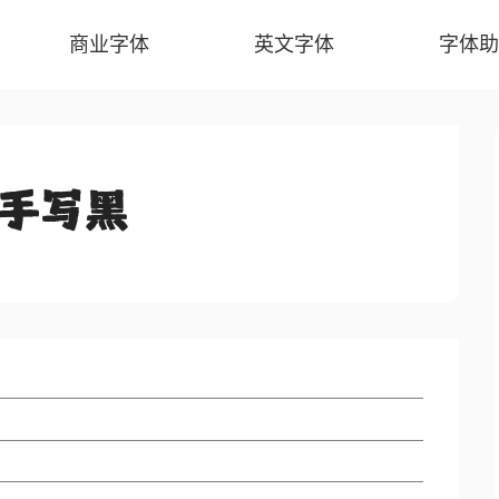
商业字体
英文字体
字体助