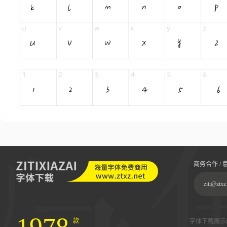
商务合作 / 
ziti@ztxz
款
字体下载展示