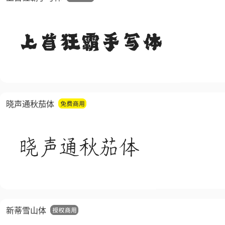
晓声通秋茄体
新蒂雪山体