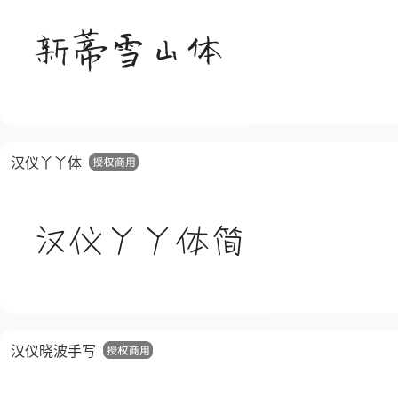
汉仪丫丫体
汉仪晓波手写