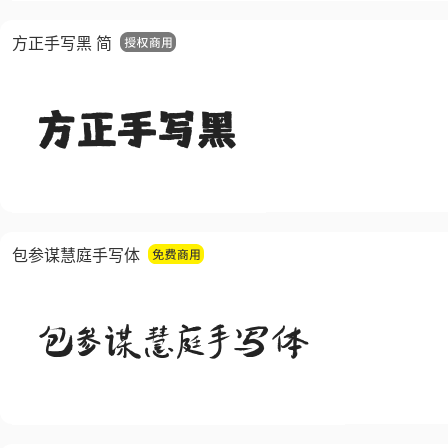
方正手写黑 简
包参谋慧庭手写体