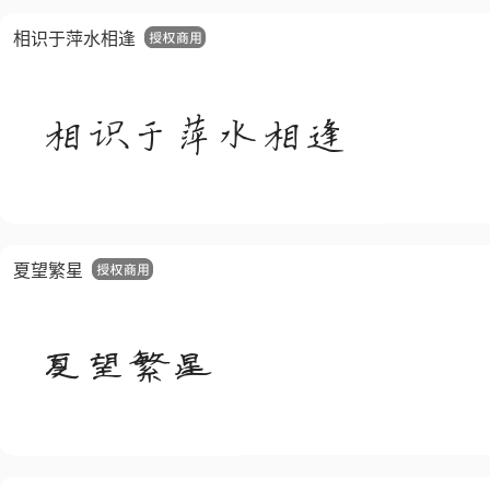
相识于萍水相逢
夏望繁星