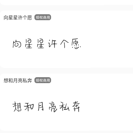
向星星许个愿
想和月亮私奔