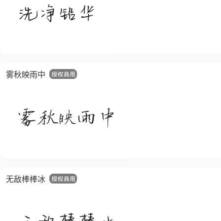
雾秋映雨中
无敌棒棒冰