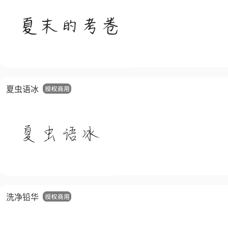
夏虫语冰
洗净铅华