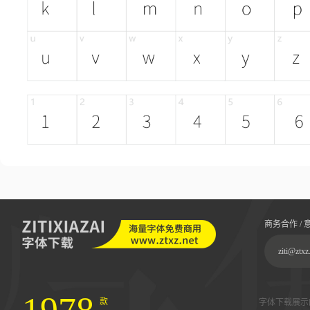
商务合作 / 
ziti@ztxz
款
字体下载展示