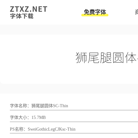
免费字体
字体名称：狮尾腿圆体SC-Thin
字体大小：15.7MB
PS名称：SweiGothicLegCJKsc-Thin