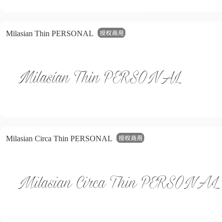
Milasian Thin PERSONAL
Milasian Circa Thin PERSONAL