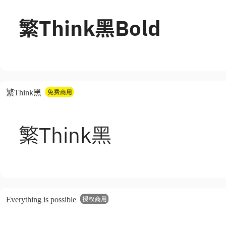
繁Think黑
Everything is possible