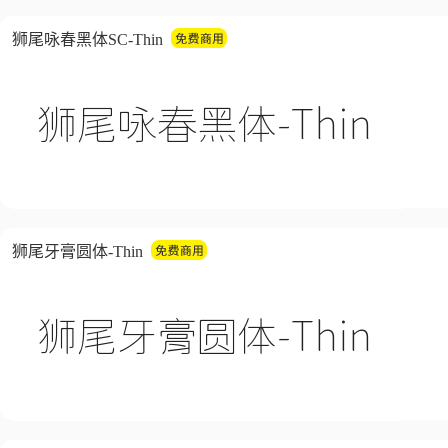
狮尾咏春黑体SC-Thin
狮尾牙膏圆体-Thin