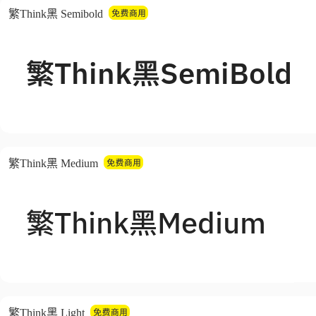
繁Think黑 Semibold
繁Think黑 Medium
繁Think黑 Light