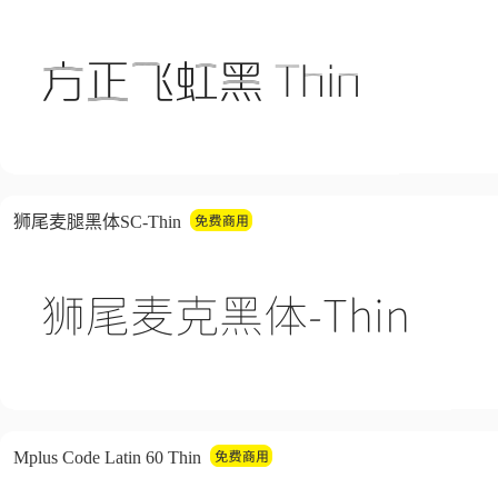
狮尾麦腿黑体SC-Thin
Mplus Code Latin 60 Thin