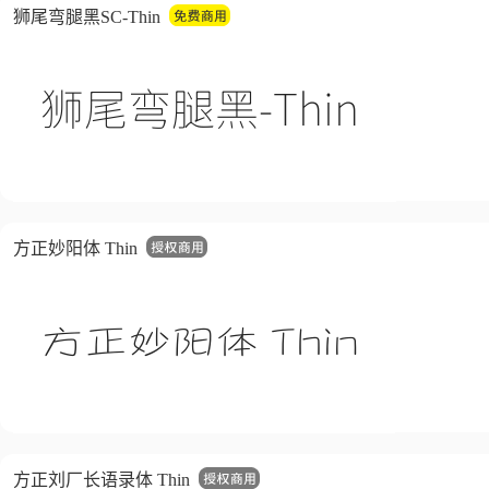
狮尾弯腿黑SC-Thin
方正妙阳体 Thin
方正刘厂长语录体 Thin