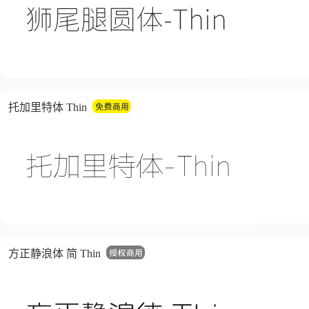
托加里特体 Thin
方正静浪体 简 Thin