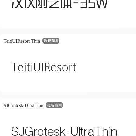
TeitiUIResort Thin
SJGrotesk UltraThin