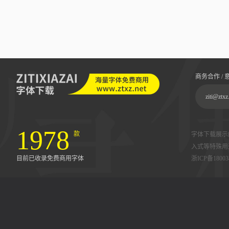
商务合作 / 
ziti@ztxz
1978
款
字体下载展示
入式等特殊用
目前已收录免费商用字体
浙ICP备18003