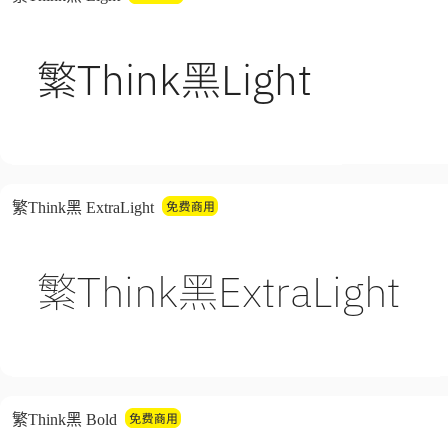
繁Think黑 ExtraLight
繁Think黑 Bold