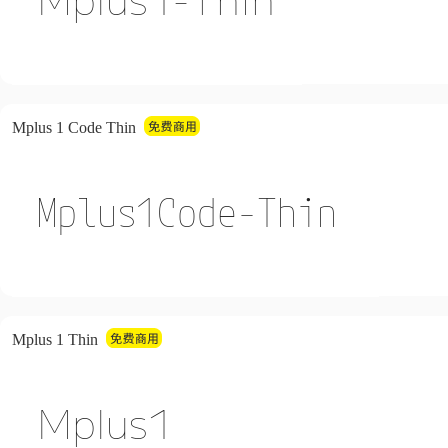
Mplus 1 Code Thin
Mplus 1 Thin