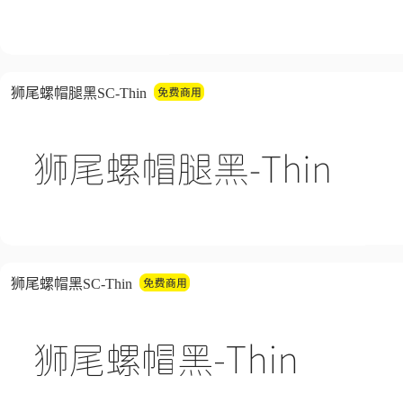
狮尾螺帽腿黑SC-Thin
狮尾螺帽黑SC-Thin