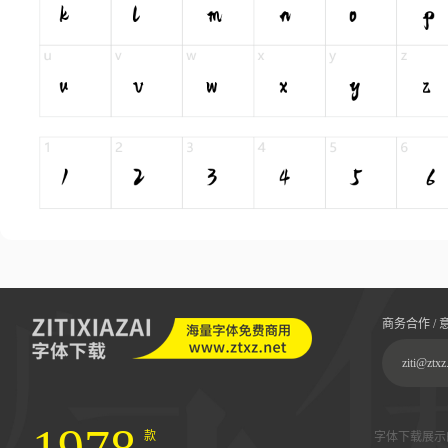
商务合作 / 
ziti@ztxz
款
字体下载展示