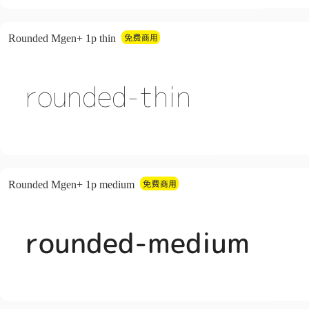
Rounded Mgen+ 1p thin
Rounded Mgen+ 1p medium