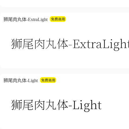
狮尾肉丸体-ExtraLight
狮尾肉丸体-Light