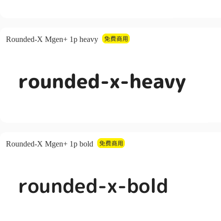
Rounded-X Mgen+ 1p heavy
Rounded-X Mgen+ 1p bold