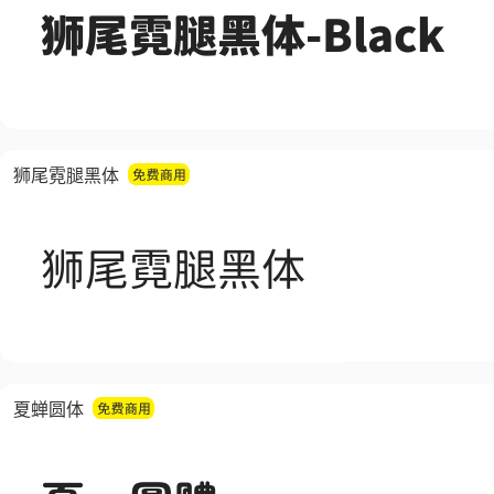
狮尾霓腿黑体
夏蝉圆体