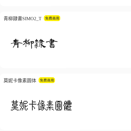
青柳隷書SIMO2_T
莫妮卡像素圆体