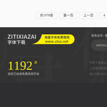
共1978条
第一页
上一页
4
商务合作 / 
ziti@ztxz
1192
款
字体下载展示
入式等特殊用
目前已收录免费商用字体
浙ICP备18003