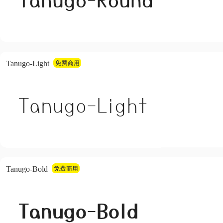
Tanugo-Light
Tanugo-Bold