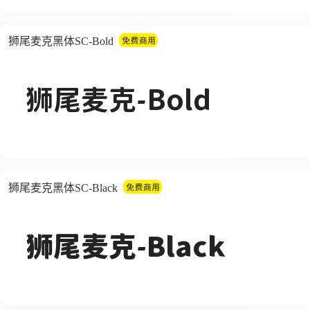
狮尾麦克黑体SC-Bold
狮尾麦克黑体SC-Black