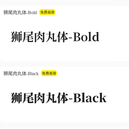
狮尾肉丸体-Bold
狮尾肉丸体-Black