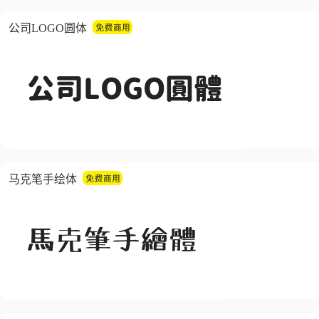
公司LOGO圆体
马克笔手绘体