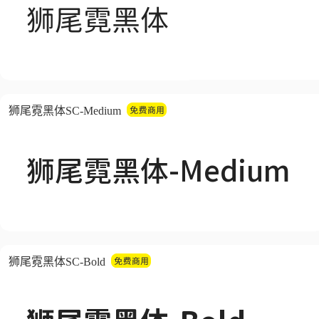
狮尾霓黑体SC-Medium
狮尾霓黑体SC-Bold