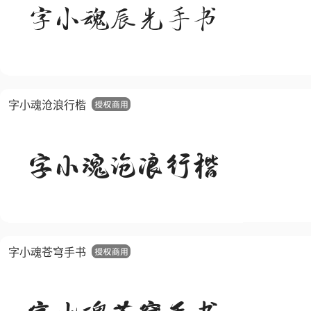
字小魂沧浪行楷
字小魂苍穹手书