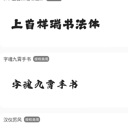
字魂九霄手书
汉仪厉风