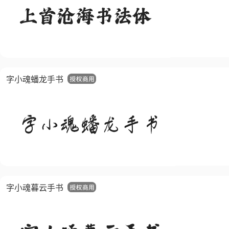
字小魂蟠龙手书
字小魂暮云手书