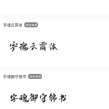
字魂云霄体
字魂御守锦书