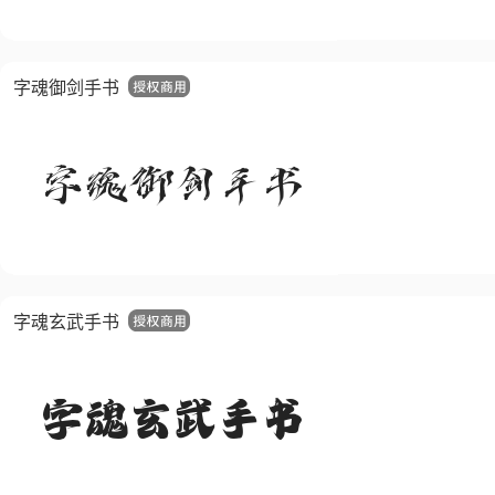
字魂御剑手书
字魂玄武手书