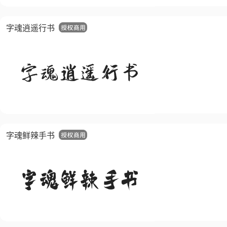
字魂逍遥行书
字魂鲜辣手书