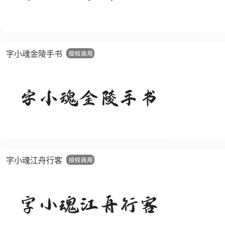
字小魂金陵手书
字小魂江舟行客