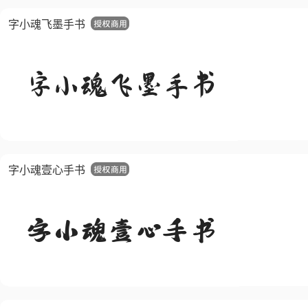
字小魂飞墨手书
字小魂壹心手书