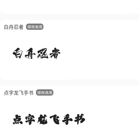
白舟忍者
点字龙飞手书