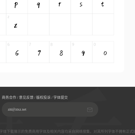
商务合作 / 意见反馈 / 版权投诉 / 字体提交
ziti@ztxz.net
字体下载展示的免费商用字体及相关内容均采自网络搜集，对其所列字体不拥有正式