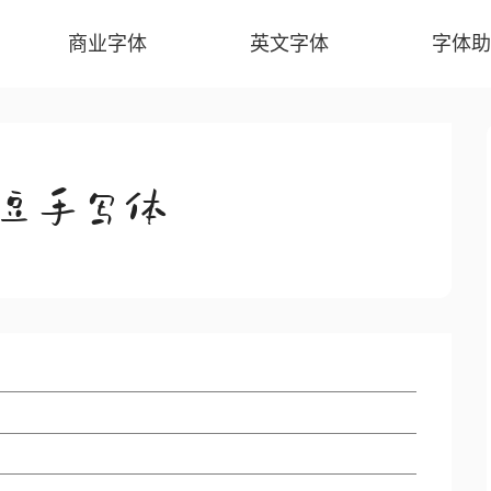
商业字体
英文字体
字体助