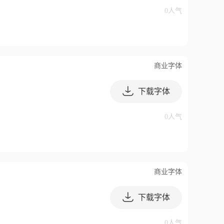
0人气
商业字体
下载字体
0人气
商业字体
下载字体
0人气