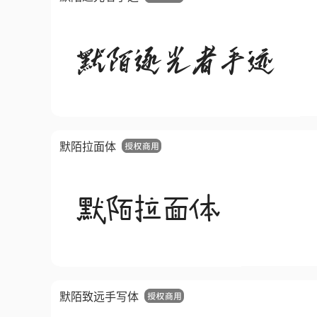
默陌拉面体
默陌致远手写体