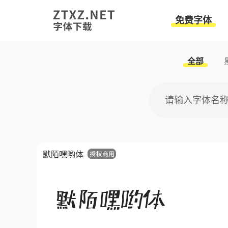
免费字体
全部
默陌嘿哟体