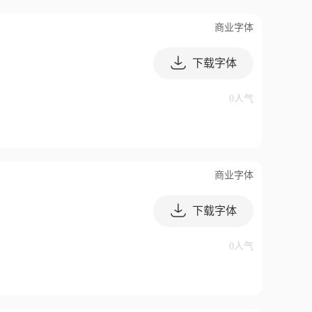
商业字体
下载字体
0人气
商业字体
下载字体
0人气