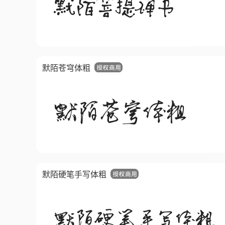
默陌苍穹体粗
默陌硬笔手写体粗