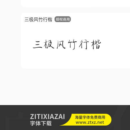
三极风竹行楷