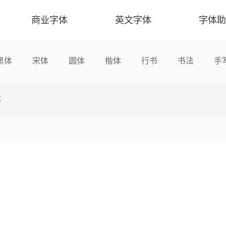
商业字体
英文字体
字体助
黑体
宋体
圆体
楷体
行书
书法
手