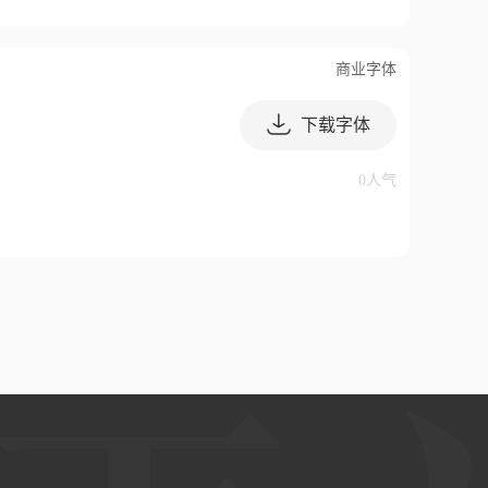
商业字体
下载字体
0人气