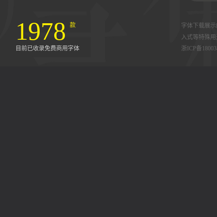
1978
款
字体下载展示
入式等特殊用
目前已收录免费商用字体
浙ICP备18003