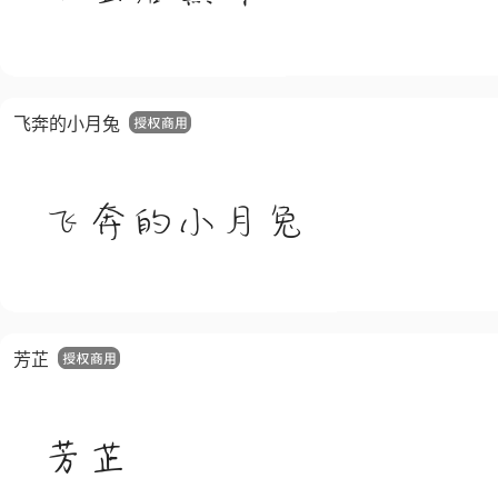
飞奔的小月兔
芳芷