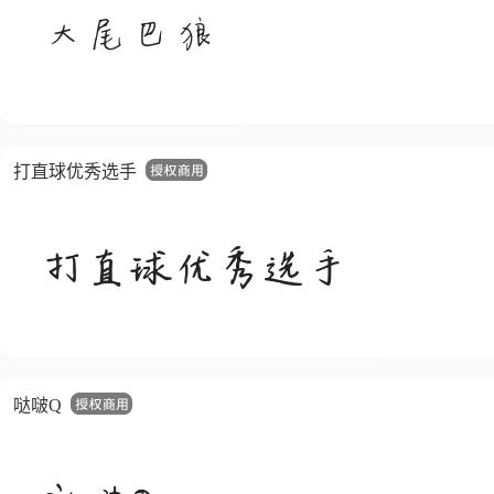
打直球优秀选手
哒啵Q