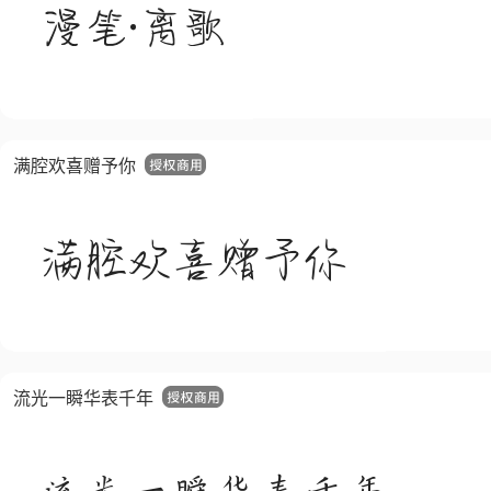
满腔欢喜赠予你
流光一瞬华表千年