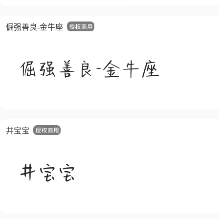
倔强善良-金牛座
井宝宝