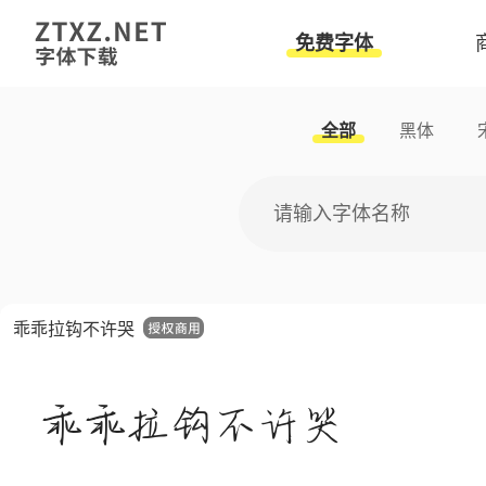
免费字体
全部
黑体
乖乖拉钩不许哭