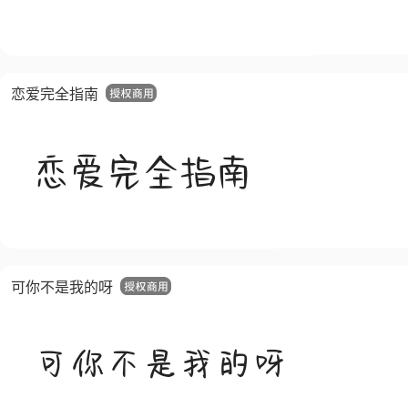
恋爱完全指南
可你不是我的呀