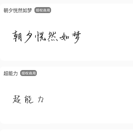
朝夕恍然如梦
超能力