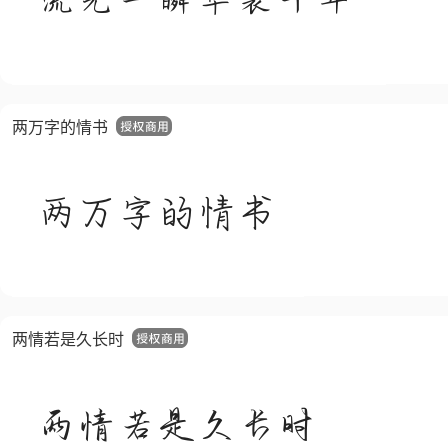
两万字的情书
两情若是久长时