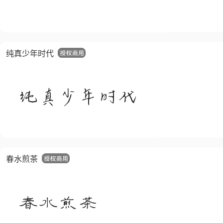
纯真少年时代
春水煎茶