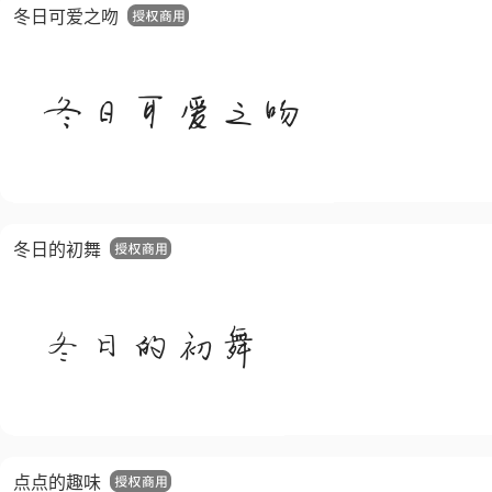
冬日可爱之吻
冬日的初舞
点点的趣味