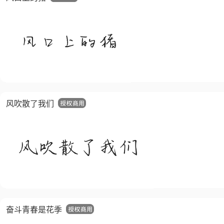
风吹散了我们
奋斗青春是花季