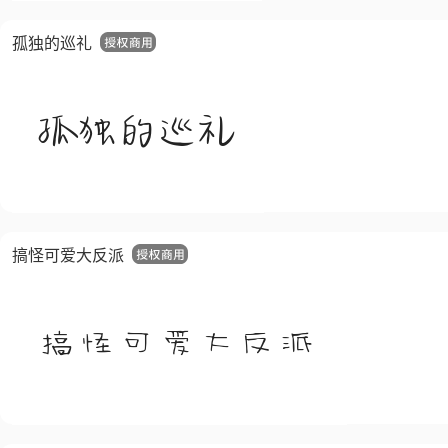
孤独的巡礼
搞怪可爱大反派