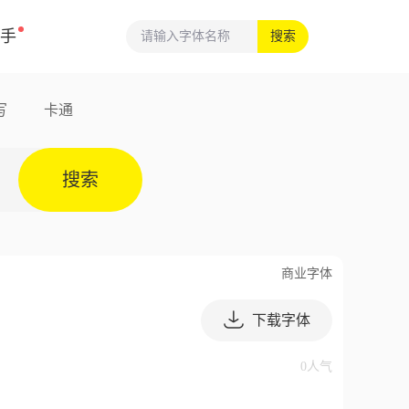
手
搜索
写
卡通
搜索
商业字体
下载字体
0人气