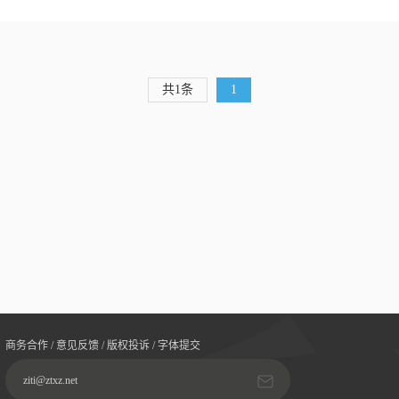
共1条
1
商务合作 / 意见反馈 / 版权投诉 / 字体提交
ziti@ztxz.net