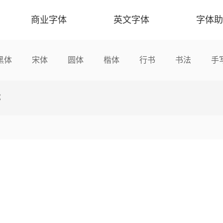
商业字体
英文字体
字体助
黑体
宋体
圆体
楷体
行书
书法
手