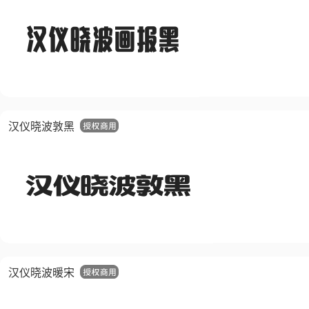
汉仪晓波敦黑
汉仪晓波暖宋