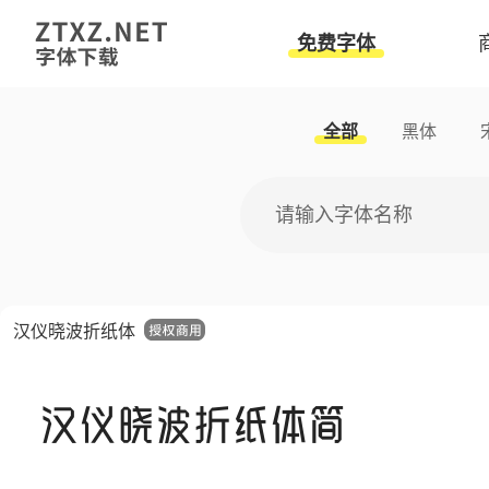
免费字体
全部
黑体
汉仪晓波折纸体