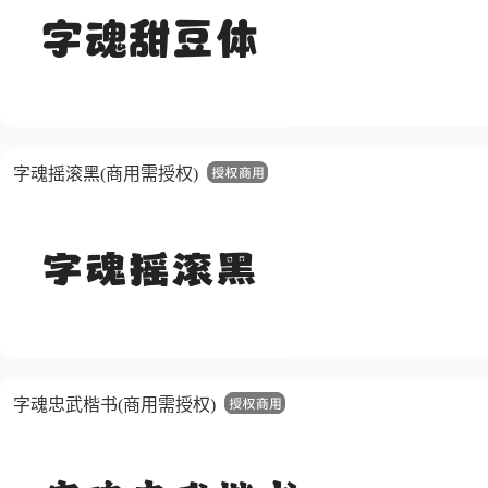
字魂摇滚黑(商用需授权)
字魂忠武楷书(商用需授权)