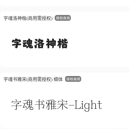
字魂洛神楷(商用需授权)
字魂书雅宋(商用需授权) 细体