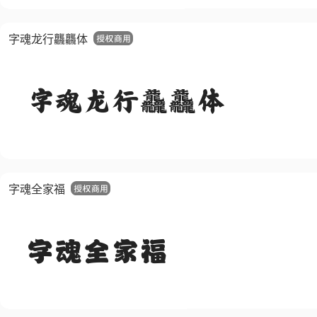
字魂龙行龘龘体
字魂全家福