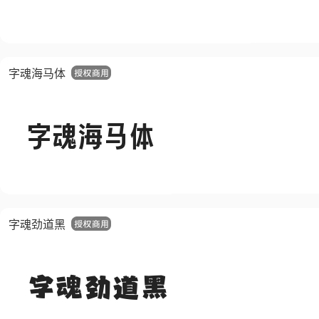
字魂海马体
字魂劲道黑