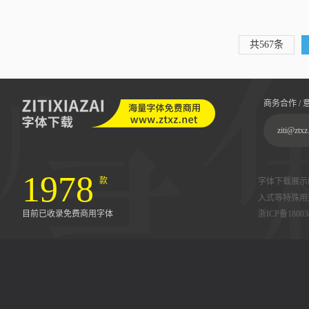
共567条
商务合作 / 
ziti@ztxz
1978
款
字体下载展示
入式等特殊用
目前已收录免费商用字体
浙ICP备18003