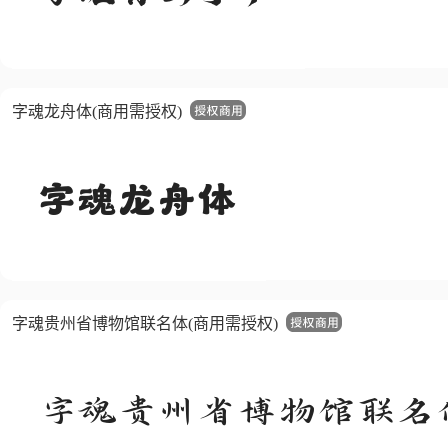
字魂龙舟体(商用需授权)
字魂贵州省博物馆联名体(商用需授权)