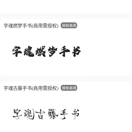
字魂燃梦手书(商用需授权)
字魂古藤手书(商用需授权)