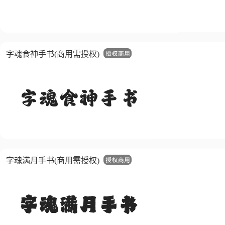
字魂食神手书(商用需授权)
字魂满月手书(商用需授权)